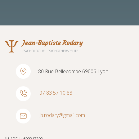
Ψ
Jean-Baptiste Rodary
PSYCHOLOGUE - PSYCHOTHÉRAPEUTE
80 Rue Bellecombe 69006 Lyon
07 83 57 10 88
jb.rodary@gmail.com
N° ADELI : 699317293